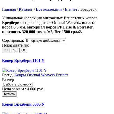
Главная
/
Каталог
/
Все коллекции
/
Египет
/
Бредбери
Уникальная коллекция винтажных Египетских ковров
Бредбери
от производителя Oriental Weavers,
в
ысота
ворса
6.5 мм, м
атериал ворса
PP Frise & Polyester,
п
лотность 320 000 точек/м2
,
Вес
1500 гр/м2.
Сортировка:
Показывать по:
20
40
60
Ковер Бредбери 1101 Y
Бренд:
Ковры Oriental Weavers Египет
Размер
Цена за кв.м.:
4 600
руб.
Купить
Ковер Бредбери 5505 N