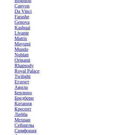
Brighton
Canyon
Da Vinci
Farashe
Genova
Kashqai
Livante
Matrix
Mayumi
Mundo
Nubian
Origami
Rhapsody
Royal Palace
Twilight
Египет
Авила
Берлино
Бредбери
Катания
Кресент
Либба
Мехран
Сейшелы
Симфония