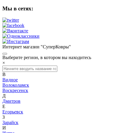
Мы в сетях:
Интернет магазин "СуперКовры"
Выберите регион, в котором вы находитесь
×
В
Видное
Волоколамск
Воскресенск
Д
Дмитров
Е
Егорьевск
З
Зарайск
И