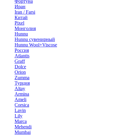
Фортуна
Иран
Iran / Farsi
Китай
Pixel
Монголия
Hunnu
Hunnu сувенирный
Hunnu Wool+Viscose
Россия
Atlantis
Graff
Dolce
Orion
Zumma
Турция
Altay
Armina
Ameli
Corsica
Lavin
Lily
Marca
Mehendi
Mumbai