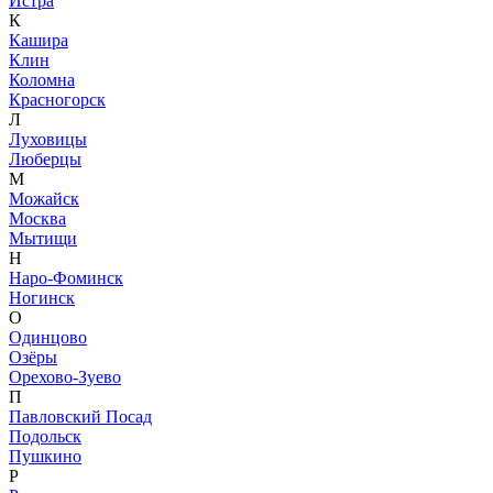
Истра
К
Кашира
Клин
Коломна
Красногорск
Л
Луховицы
Люберцы
М
Можайск
Москва
Мытищи
Н
Наро-Фоминск
Ногинск
О
Одинцово
Озёры
Орехово-Зуево
П
Павловский Посад
Подольск
Пушкино
Р