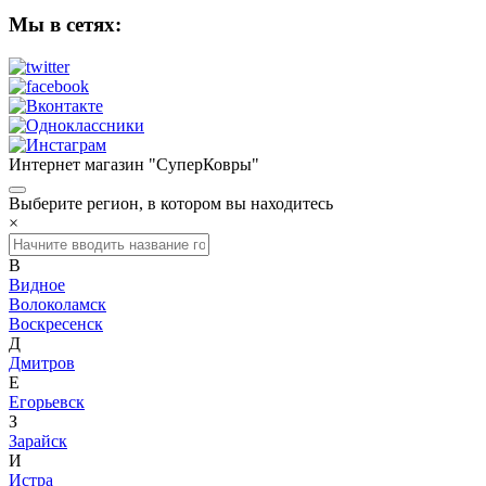
Мы в сетях:
Интернет магазин "СуперКовры"
Выберите регион, в котором вы находитесь
×
В
Видное
Волоколамск
Воскресенск
Д
Дмитров
Е
Егорьевск
З
Зарайск
И
Истра