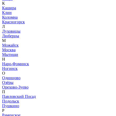
К
Кашира
Клин
Коломна
Красногорск
Л
Луховицы
Люберцы
М
Можайск
Москва
Мытищи
Н
Наро-Фоминск
Ногинск
О
Одинцово
Озёры
Орехово-Зуево
П
Павловский Посад
Подольск
Пушкино
Р
Раменское