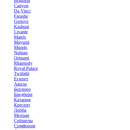
Brighton
Canyon
Da Vinci
Farashe
Genova
Kashqai
Livante
Matrix
Mayumi
Mundo
Nubian
Origami
Rhapsody
Royal Palace
Twilight
Египет
Авила
Берлино
Бредбери
Катания
Кресент
Либба
Мехран
Сейшелы
Симфония