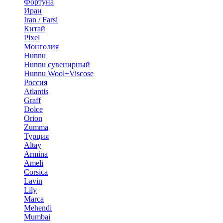
Фортуна
Иран
Iran / Farsi
Китай
Pixel
Монголия
Hunnu
Hunnu сувенирный
Hunnu Wool+Viscose
Россия
Atlantis
Graff
Dolce
Orion
Zumma
Турция
Altay
Armina
Ameli
Corsica
Lavin
Lily
Marca
Mehendi
Mumbai