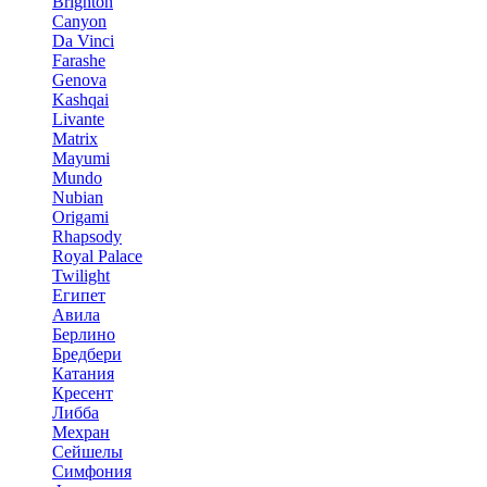
Brighton
Canyon
Da Vinci
Farashe
Genova
Kashqai
Livante
Matrix
Mayumi
Mundo
Nubian
Origami
Rhapsody
Royal Palace
Twilight
Египет
Авила
Берлино
Бредбери
Катания
Кресент
Либба
Мехран
Сейшелы
Симфония