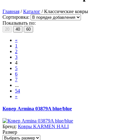
Главная
/
Каталог
/
Классические ковры
Сортировка:
Показывать по:
20
40
60
«
1
2
3
4
5
6
7
...
54
»
Ковер Armina 03879A blue/blue
Бренд:
Ковры KARMEN HALI
Размер