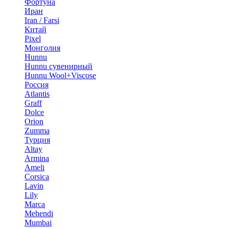
Фортуна
Иран
Iran / Farsi
Китай
Pixel
Монголия
Hunnu
Hunnu сувенирный
Hunnu Wool+Viscose
Россия
Atlantis
Graff
Dolce
Orion
Zumma
Турция
Altay
Armina
Ameli
Corsica
Lavin
Lily
Marca
Mehendi
Mumbai