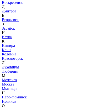
Воскресенск
Д
Дмитров
Е
Егорьевск
З
Зарайск
И
Истра
К
Кашира
Клин
Коломна
Красногорск
Л
Луховицы
Люберцы
М
Можайск
Москва
Мытищи
Н
Наро-Фоминск
Ногинск
О