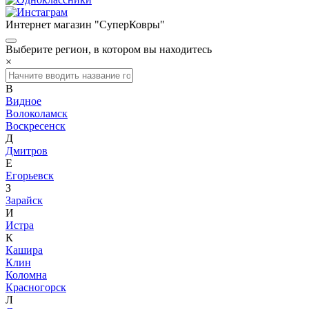
Интернет магазин "СуперКовры"
Выберите регион, в котором вы находитесь
×
В
Видное
Волоколамск
Воскресенск
Д
Дмитров
Е
Егорьевск
З
Зарайск
И
Истра
К
Кашира
Клин
Коломна
Красногорск
Л