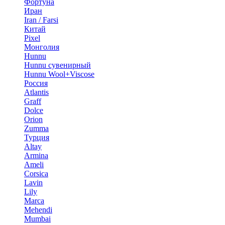
Фортуна
Иран
Iran / Farsi
Китай
Pixel
Монголия
Hunnu
Hunnu сувенирный
Hunnu Wool+Viscose
Россия
Atlantis
Graff
Dolce
Orion
Zumma
Турция
Altay
Armina
Ameli
Corsica
Lavin
Lily
Marca
Mehendi
Mumbai