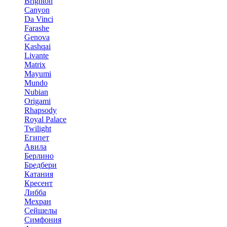
Brighton
Canyon
Da Vinci
Farashe
Genova
Kashqai
Livante
Matrix
Mayumi
Mundo
Nubian
Origami
Rhapsody
Royal Palace
Twilight
Египет
Авила
Берлино
Бредбери
Катания
Кресент
Либба
Мехран
Сейшелы
Симфония