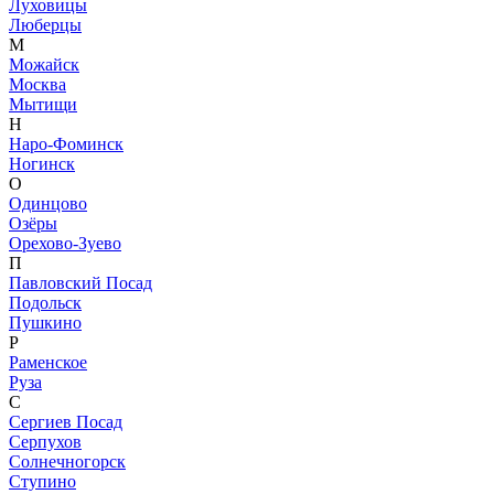
Луховицы
Люберцы
М
Можайск
Москва
Мытищи
Н
Наро-Фоминск
Ногинск
О
Одинцово
Озёры
Орехово-Зуево
П
Павловский Посад
Подольск
Пушкино
Р
Раменское
Руза
С
Сергиев Посад
Серпухов
Солнечногорск
Ступино