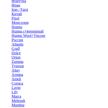
Фортуна
Иран
Iran / Farsi
Китай
Pixel
Монголия
Hunnu
Hunnu сувенирный
Hunnu Wool+Viscose
Россия
Atlantis
Graff
Dolce
Orion
Zumma
Турция
Altay
Armina
Ameli
Corsica
Lavin
Lily
Marca
Mehendi
Mumbai