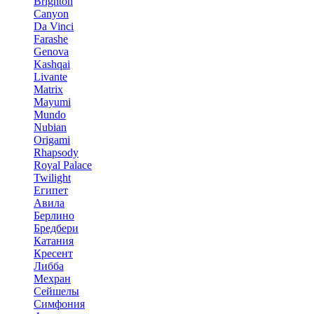
Brighton
Canyon
Da Vinci
Farashe
Genova
Kashqai
Livante
Matrix
Mayumi
Mundo
Nubian
Origami
Rhapsody
Royal Palace
Twilight
Египет
Авила
Берлино
Бредбери
Катания
Кресент
Либба
Мехран
Сейшелы
Симфония