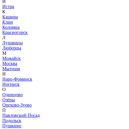
И
Истра
К
Кашира
Клин
Коломна
Красногорск
Л
Луховицы
Люберцы
М
Можайск
Москва
Мытищи
Н
Наро-Фоминск
Ногинск
О
Одинцово
Озёры
Орехово-Зуево
П
Павловский Посад
Подольск
Пушкино