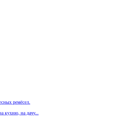
есных ремёсел.
 кухню, на дачу...