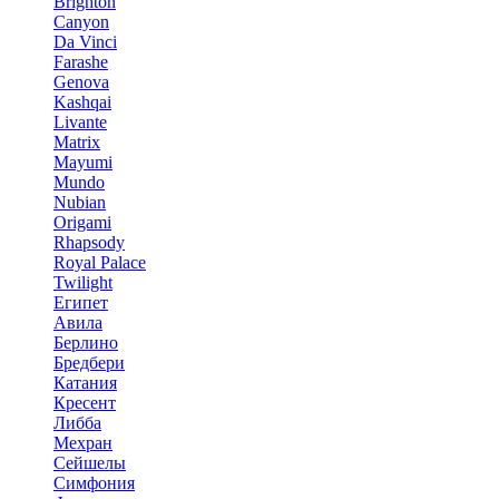
Brighton
Canyon
Da Vinci
Farashe
Genova
Kashqai
Livante
Matrix
Mayumi
Mundo
Nubian
Origami
Rhapsody
Royal Palace
Twilight
Египет
Авила
Берлино
Бредбери
Катания
Кресент
Либба
Мехран
Сейшелы
Симфония