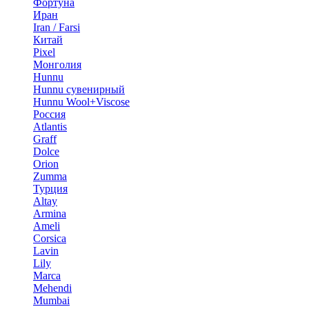
Фортуна
Иран
Iran / Farsi
Китай
Pixel
Монголия
Hunnu
Hunnu сувенирный
Hunnu Wool+Viscose
Россия
Atlantis
Graff
Dolce
Orion
Zumma
Турция
Altay
Armina
Ameli
Corsica
Lavin
Lily
Marca
Mehendi
Mumbai