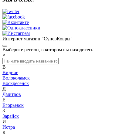
Интернет магазин "СуперКовры"
Выберите регион, в котором вы находитесь
×
В
Видное
Волоколамск
Воскресенск
Д
Дмитров
Е
Егорьевск
З
Зарайск
И
Истра
К