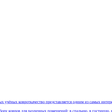
ых учёных ковроткачество представляется одним из самых интер
ору ковров для различных помещений: в спальню, в гостиную, на