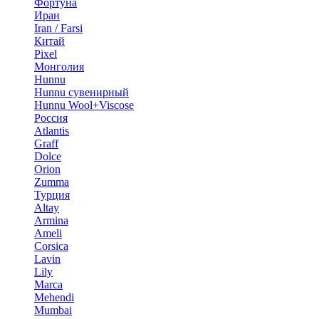
Фортуна
Иран
Iran / Farsi
Китай
Pixel
Монголия
Hunnu
Hunnu сувенирный
Hunnu Wool+Viscose
Россия
Atlantis
Graff
Dolce
Orion
Zumma
Турция
Altay
Armina
Ameli
Corsica
Lavin
Lily
Marca
Mehendi
Mumbai