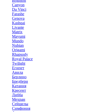
Brighton
Canyon
Da Vinci
Farashe
Genova
Kashqai
Livante
Matrix
Mayumi
Mundo
Nubian
Origami
Rhapsody
Royal Palace
Twilight
Египет
Авила
Берлино
Бредбери
Катания
Кресент
Либба
Мехран
Сейшелы
Симфония