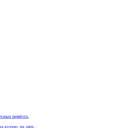
есных ремёсел.
 кухню, на дачу...