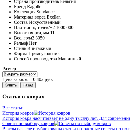
Страна производитель
Бельгия
Бренд
Ragolle
Коллекция
Sundance
Материал ворса
Exellan
Состав
Искусственный
Плотность,
точек/м2
1000 000
Высота ворса,
мм
11
Вес,
гр/м2
3050
Рельеф
Нет
Стиль
Винтажный
Форма
Прямоугольник
Способ производства
Машинный
Размер
Цена за кв.м.:
10 402
руб.
Купить
Назад
Статьи о коврах
Все статьи
История ковров
История ковра насчитывает не одну тысячу лет. Для современн
Советы по выбору ковров
В этом разделе опубликованы статьи и полезные советы по подб